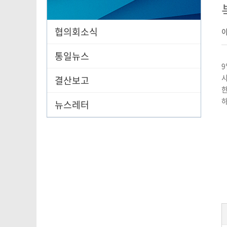
협의회소식
통일뉴스
9
시
결산보고
한
하
뉴스레터