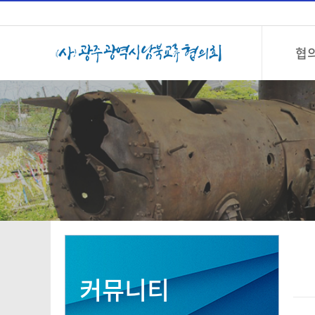
협
커뮤니티