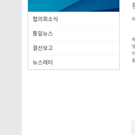
협의회소식
통일뉴스
북
쟁
결산보고
이
들
뉴스레터