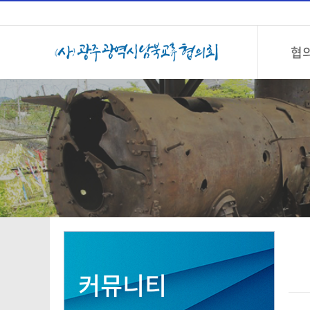
협
커뮤니티