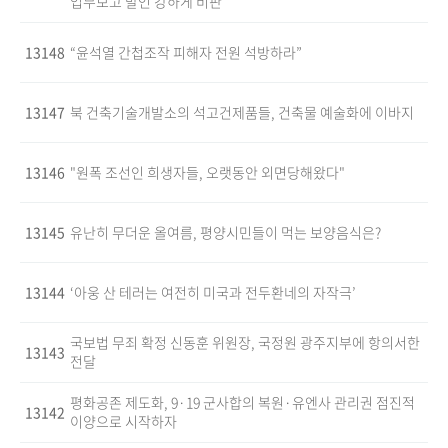
업무보고 발언 강하게 비판
13148
“윤석열 간첩조작 피해자 전원 석방하라”
13147
북 건축기술개발소의 석고건제품들, 건축물 예술화에 이바지
13146
"원폭 조선인 희생자들, 오랫동안 외면당해왔다"
13145
유난히 무더운 올여름, 평양시민들이 먹는 보양음식은?
13144
‘아웅 산 테러는 여전히 미국과 전두환네의 자작극’
국보법 무죄 확정 신동훈 위원장, 국정원 광주지부에 항의서한
13143
전달
평화공존 제도화, 9·19 군사합의 복원·유엔사 관리권 점진적
13142
이양으로 시작하자