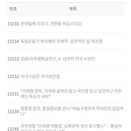
번호
제목
13155
온여덟째 이야기, 개헌들 하십시다(1)
13154
독립운동가 박자혜의 주체적·실천적인 삶 재조명
13153
2026 자주평화실천단, 8·15까지 전국 누빈다
13152
마녀사냥꾼-국가보안법
“이재명 정부, 미국에 굴하지 말고 국민을 믿고 당당하고 자주
13151
적인 목소리 내야”
정동영 장관, 통일원로들 만나 "바늘구멍조차 막혀있어 답답하
13150
다"
자주연합 “이재명 대통령, 남북관계 개선 포기했나”… 통일부
13149